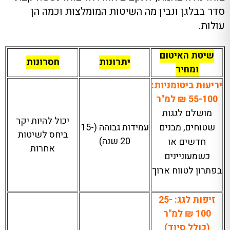
סדר בבלגן ונבין מה השיטות המומלצות וכמה הן
עולות.
שיטת האיטום
יתרונות
חסרונות
ומחיר
יריעות ביטומניות:
55-100 ₪ למ"ר
מושלם לגגות
יכול להיות יקר
שטוחים, מבנים
עמידות גבוהה (15-
ביחס לשיטות
20 שנה)
חדשים או
אחרות
כשמעוניינים
בפתרון לטווח ארוך
זיפות לגג: 25-
100 ₪ למ"ר
(כולל סיוד)