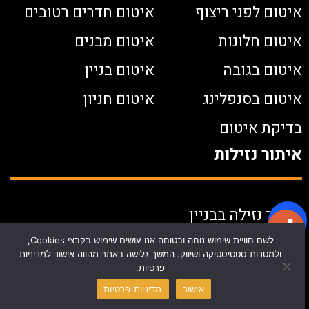
איטום לפני ריצוף
איטום חדרים רטובים
איטום חלונות
איטום מבנים
איטום בגובה
איטום בניין
איטום בסנפלינג
איטום חניון
בדיקת איטום
איתור נזילות
איתור נזילה בבניין
איתור נזילות במצלמה טרמית
לשם חוויית שימוש נוחה ובטוחה אנו עושים שימוש בקבצי Cookies,
ולמטרות סטטיסטיקה ושיווק. המשך גלישה באתר מהווה אישור למדיניות
איתור נזילות בצנרת
פרטיות.
אישור
מדיניות פרטיות
דוח איתור נזילות