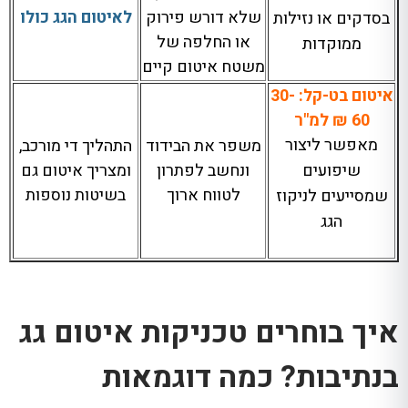
שלא דורש פירוק
לאיטום הגג כולו
בסדקים או נזילות
או החלפה של
ממוקדות
משטח איטום קיים
איטום בט-קל: 30-
60 ₪ למ"ר
מאפשר ליצור
משפר את הבידוד
התהליך די מורכב,
שיפועים
ונחשב לפתרון
ומצריך איטום גם
לטווח ארוך
בשיטות נוספות
שמסייעים לניקוז
הגג
איך בוחרים טכניקות איטום גג
בנתיבות? כמה דוגמאות