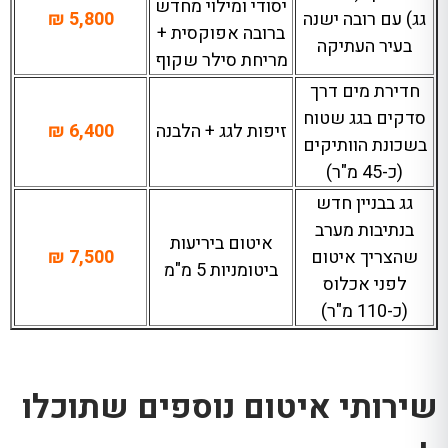
יסודי ומילוי מחדש
גג) עם רובה ישנה
5,800 ₪
ברובה אפוקסית +
בעיר העתיקה
מריחת סילר שקוף
חדירת מים דרך
סדקים בגג שטוח
זיפות לגג + הלבנה
6,400 ₪
בשכונת הוותיקים
(כ-45 מ"ר)
גג בבניין חדש
בנתיבות מערב
איטום ביריעות
שהצריך איטום
7,500 ₪
ביטומניות 5 מ"מ
לפני אכלוס
(כ-110 מ"ר)
שירותי איטום נוספים שתוכלו