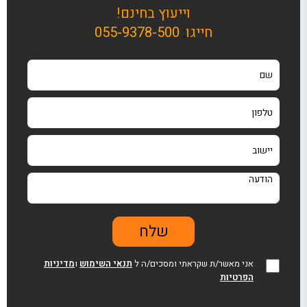
וייעוץ בחינם!
חייגו
:
055-9378-500
אני מאשר/ת שקראתי ומסכים/ה ל
תנאי השימוש
ו
מדיניות
הפרטיות