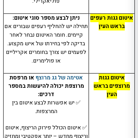
פוליאקרילי
.
איטום גגות רעפים
ניתן לבצע מספר סוגי איטום:
בראש העין
תחילה יש להחליף רעפים שבורים אם
קיימים
.
חומר האיטום נבחר לאחר
בדיקה לפי בחירתו של איש מקצוע
.
לפעמים יש צורך בחומרים אקריליים
או פולימרים
.
איטום גגות
אטימה של גג מרוצף
או מרפסת
מרוצפים בראש
מרוצפת יכולה להיעשות במספר
העין
דרכים:
✅ יש אפשרות לבצע איטום בין
המרצפות
.
✅ איטום הכולל פירוק הריצוף
,
איטום
וריצוף מחדש
–
יותר אפקטיבי ומחזיק