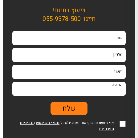
וייעוץ בחינם!
חייגו
:
055-9378-500
אני מאשר/ת שקראתי ומסכים/ה ל
תנאי השימוש
ו
מדיניות
הפרטיות