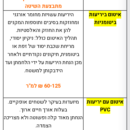
מתבצעת השיטה
איטום ביריעות
היריעות עשויות מחומר אורגני
ביטומניות
ומחוזקות בסיבים ותוספות המקנים
להן את החוזק והאלסטיות
.
תהליך האיטום כולל
:
ניקיון יסודי
,
מריחת שכבת יסוד של זפת או
ביטומנית
,
תיקונים נקודתיים ולאחר
מכן הנחת היריעות על ידי הלחמתן ועד
הידבקותן למשטח
.
60-125
₪ למ
"
ר
איטום עם יריעות
מיועדות בעיקר לשטחים אופקיים
.
PVC
בעלות אורך חיים ארוך
.
הנחתן מאוד קלה ופשוטה ולא מצריכה
הצמדה
.