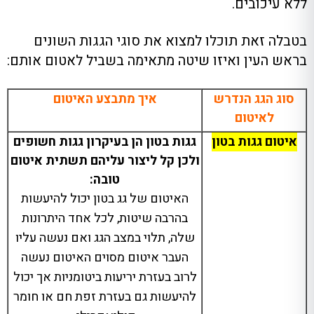
ללא עיכובים
.
בטבלה זאת תוכלו למצוא את סוגי הגגות השונים
בראש העין ואיזו שיטה מתאימה בשביל לאטום אותם
:
סוג הגג הנדרש
איך מתבצע האיטום
לאיטום
איטום גגות בטון
גגות
בטון
הן
בעיקרון
גגות
חשופים
ולכן
קל
ליצור
עליהם
תשתית
איטום
טובה:
האיטום של גג בטון יכול להיעשות
בהרבה שיטות
,
לכל אחד היתרונות
שלה
,
תלוי במצב הגג ואם נעשה עליו
העבר איטום מסוים האיטום נעשה
לרוב בעזרת יריעות ביטומניות אך יכול
להיעשות גם בעזרת זפת חם או חומר