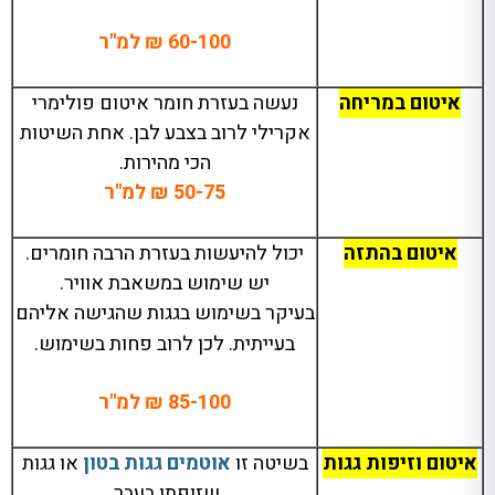
60-100
₪ למ
"
ר
איטום במריחה
נעשה בעזרת חומר איטום פולימרי
אקרילי לרוב בצבע לבן
.
אחת השיטות
הכי מהירות
.
50-75
₪ למ
"
ר
איטום בהתזה
יכול להיעשות בעזרת הרבה חומרים
.
יש שימוש במשאבת אוויר
.
בעיקר בשימוש בגגות שהגישה אליהם
בעייתית
.
לכן לרוב פחות בשימוש
.
85-100
₪ למ
"
ר
איטום וזיפות גגות
בשיטה זו
אוטמים גגות בטון
או גגות
שזופתו בעבר
.