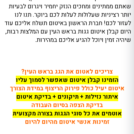
שאתם ממתינים ומחכים הנזק יחמיר ויגרום לבעיות
יותר רציניות שעלולות לעלות לכם ביוקר
.
תנו לנו
לעזור לכם!
חברת
הראשון באיטום תשלח אליכם עוד
היום קבלן איטום גגות בראש העין
עם
המלצות רבות
,
שיהיה זמין ויוכל להגיע אליכם במהירות
.
צריכים לאטום את הגג בראש העין?
הזמינו קבלן איטום שאפשר לסמוך עליו
איטום יעיל כולל פירוק הריצוף במידת הצורך
איתור נזילות + תיקונים + בדיקת איטום
בדיקת הצפה בסיום העבודה
אוטמים את כל סוגי הגגות בצורה מקצועית
זמינות אנשי איטום מהיום להיום