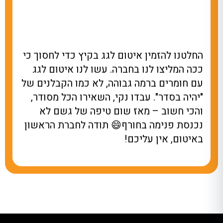
ין איטום לגג בקיץ כדי לחסוך כי
עשו לנו איטו
לנו בחברה. עשו לנו איטום לגג
גשם נהייתה ב
רמה גבוהה, לא כמו הקבלנים של
באיטום סידר א
. עבדו נקי, השאירו הכל מסודר,
מאמינה שחיכינ
– מאז שום טיפה של גשם לא
אחלה חברה, תו
ה בחורף😄 תודה לחברת הראשון
 עליכם!