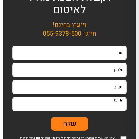
לאיטום
וייעוץ בחינם!
חייגו
:
055-9378-500
אני מאשר/ת שקראתי ומסכים/ה ל
תנאי השימוש
ו
מדיניות