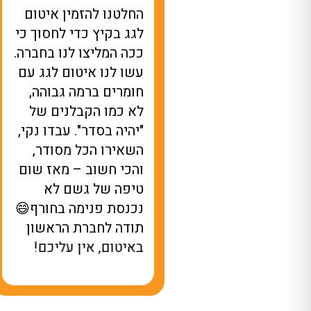
ואלה לא ציפיתי לרמה
החלטנו להזמין איטום
זאת של שירות
לגג בקיץ כדי לחסוך כי
מקצוענות. הגיעו
ככה המליצו לנו בחברה.
בדוק לנו נזילה בגג,
עשו לנו איטום לגג עם
וך שעתיים כבר עלו
חומרים ברמה גבוהה,
ם ציוד, מצאו את
לא כמו הקבלנים של
בעיה וטיפלו במקום.
"יהיה בסדר". עבדו נקי,
ירות מהיר, בלי
השאירו הכל מסודר,
יבורים מיותרים ובלי
והכי חשוב – מאז שום
שחקים. תודה לחברת
טיפה של גשם לא
ראשון באיטום, אתם
נכנסת פנימה בחורף😄
לופים!
תודה לחברת הראשון
באיטום, אין עליכם!