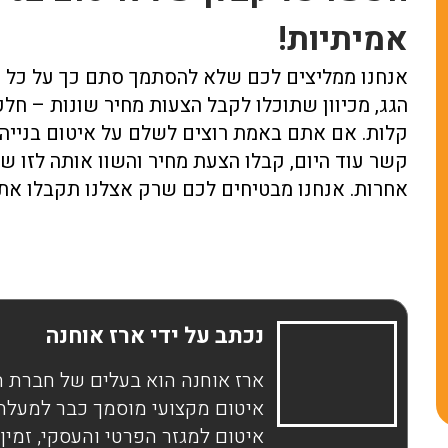
עשו לנו איטום
וואלה לא ציפיתי לר
אמיתיות!
למרפסת שבכל פעם
כזאת של שירות
שהיה גשם נהייתה
ומקצוענות. הגיעו
אנחנו ממליצים לכם שלא להסתמך סתם כך על כל 
בריכה. מאז שהקבלן
לבדוק לנו נזילה בגג
הגג, מכיוון שתוכלו לקבל הצעות מחיר שונות – חל
של הראשון באיטום
תוך שעתיים כבר על
קלות. אם אתם באמת רוצים לשלם על איטום בנייה ק
סידר את זה, לא רואים
עם ציוד, מצאו את
קשר עוד היום, קבלו הצעת מחיר והשוו אותה לזו ש
טיפת מים! לא מאמינה
הבעיה וטיפלו במקום
אחרות. אנחנו מבטיחים לכם שרק אצלנו תקבלו את
שחיכינו עם זה כל כך
שירות מהיר, בלי
הרבה זמן. אחלה חברה,
דיבורים מיותרים ובל
תודה על שירותכם.
משחקים. תודה לחב
הראשון באיטום, את
אלופים!
נכתב על ידי ארז אוחנה
ארז אוחנה הוא בעלים של חברת ה
איטום למגזר הפרטי והעסקי, זמין