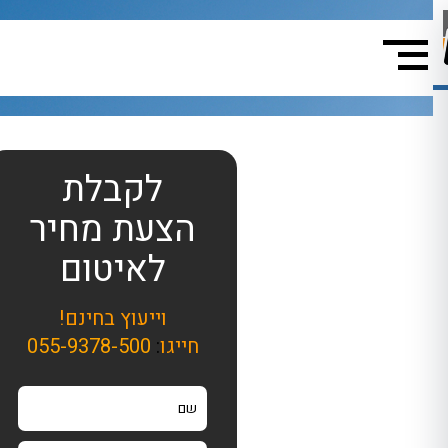
לקבלת
הצעת מחיר
לאיטום
וייעוץ בחינם!
חייגו
:
055-9378-500