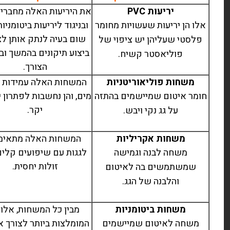
יריעות PVC
את היריעות האלה מחברים
אלו הן יריעות שעשויות מחומר
ובניגוד ליריעות ביטומניות
שום בעיה לנתק אותן לצ
פלסטי שעליהן יש ציפוי של
ביצוע תיקונים בהמשך וב
פוליאסטר קשיח.
הצורך.
משחות פוליאוריטניות
המשחות האלה עמידות ב
חומר איטום שמיישמים בהתזה
מים, והן נחשבות לפתרון 
יקר.
על גג נקי ויבש.
משחות אקריליות
המשחות האלה מתאימ
משחה לבנה וגמישה
לגגות עם שיפועים קלים 
זולות יחסית.
שמשתמשים בה לאיטום
והלבנה של הגג.
משחות ביטומניות
מבין כל המשחות, אלו 
משחה לאיטום שמיישמים
המומלצות ביותר לצורך א