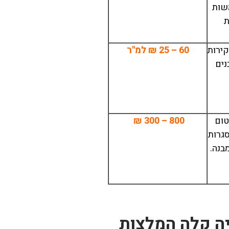
שות
ת
ירות
60 – 25 ₪ למ"ר
נים
טום
800 – 300 ₪
סגרות
בנה.
מיכל אוחיון
14/06/2024
02
יה קלה המלצות