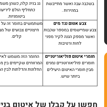
גג בניה קלה, כשהן משמ
בשכבה עבה ואשר מתייבשת
כתחליף הולם ליריעו
במהירות .
ביטומניות.
צבע אטום נגד מים
משתמשים בחומר זה על ק
צבע שמיישמים במספר שכבות
חיצוניים צבועים של מב
קלים.
ואשר מספק הגנה לקיר מפני
לחות ורטיבות
חומרי איטום פוליאוריטניים
החומר הזה משמש לאי
חומרים פוליאורוטניים נמנים
המרווחים שקיימים בין מ
החלונות והדלתות לבין המ
מבין חומרי האיטום היעילים
ביותר שיש.
אתי מלכה
רן שפירא
/11/2023
20/10/2025
חפשו על קבלן של איטום בני