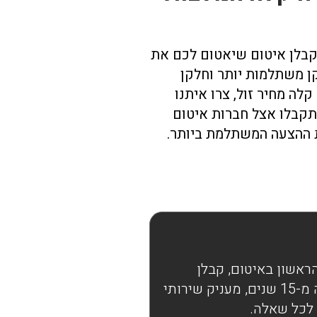
מה
החלטנו להזמין איטום
לגג בקיץ כדי לחסוך כי
ככה המליצו לנו בחברה.
קבלן איטום שיאטום לכם את
,
עשו לנו איטום לגג עם
קן משתלמות יותר וחלקן
ו
חומרים ברמה גבוהה,
לה מחיר זול, צרו איתנו
לא כמו הקבלנים של
תקבלו אצל חברות איטום
.
"יהיה בסדר". עבדו נקי,
 ההצעה המשתלמת ביותר.
השאירו הכל מסודר,
י
והכי חשוב – מאז שום
רת
טיפה של גשם לא
ם
נכנסת פנימה בחורף😄
תודה לחברת הראשון
באיטום, אין עליכם!
ראשון באיטום, קבלן
איטום מקצועי מוסמך כבר למעלה מ-15 שנים, מעניק שירותי
 לכל שאלה.