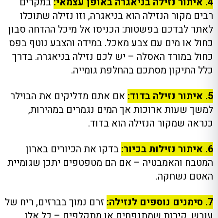
4. איתור נזילה בניאגרה באופן עצמאי:
במקרים
רבים מקור הנזילה הוא בניאגרה, וזו נזילה שתוכלו
לאתר לבדכם בפשטות: הכניסו אל מיכל ההדחה סבון
כחול או מים עם צבע מאכל. במידה והצבע נוטף בפס
כחול במורד האסלה – יש לכם נזילה בניאגרה. בדרך
כלל התיקון מסתכם בהחלפת גומייה.
5. איתור נזילה בדוד:
אם אתם מדליקים את הבוילר
למשך שעות ארוכות אך המים נגמרים במהירות,
כנראה שמקור הנזילה הוא בדוד.
6. איתור נזילות בכיור:
בדקו את הכיורים בארון
המטבח והאמבטיה – אם הם מטפטפים יתכן שגומיית
האטם נשחקה.
7. סימנים נוספים לנזילה:
זרם נמוך בברזים, ריח של
עובש, קירות שמתנפחים או מתקלפים – כל אלו