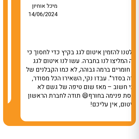
יכל אוחיון
אתי
025
14/06/202
י לחסוך כי
עשו לנו איטום למרפסת שבכל פעם
יטום לגג
גשם נהייתה בריכה. מאז שהקבלן ש
הקבלנים של
באיטום סידר את זה, לא רואים טיפת
כל מסודר,
מאמינה שחיכינו עם זה כל כך הרבה ז
גשם לא
אחלה חברה, תודה על שירותכם.
רת הראשון