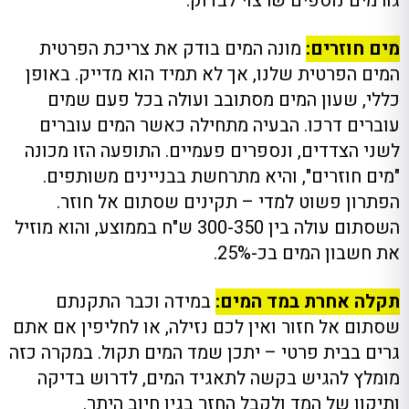
גורמים נוספים שרצוי לבדוק:
מים חוזרים:
מונה המים בודק את צריכת הפרטית
המים הפרטית שלנו, אך לא תמיד הוא מדייק. באופן
כללי, שעון המים מסתובב ועולה בכל פעם שמים
עוברים דרכו. הבעיה מתחילה כאשר המים עוברים
לשני הצדדים, ונספרים פעמיים. התופעה הזו מכונה
"מים חוזרים", והיא מתרחשת בבניינים משותפים.
הפתרון פשוט למדי – תקינים שסתום אל חוזר.
השסתום עולה בין 300-350 ש"ח בממוצע, והוא מוזיל
את חשבון המים בכ-25%.
תקלה אחרת במד המים:
במידה וכבר התקנתם
שסתום אל חזור ואין לכם נזילה, או לחליפין אם אתם
גרים בבית פרטי – יתכן שמד המים תקול. במקרה כזה
מומלץ להגיש בקשה לתאגיד המים, לדרוש בדיקה
ותיקון של המד ולקבל החזר בגין חיוב היתר.