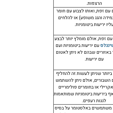
הרצפות.
מה
החלטנו להזמין איטום
 עם זפת, ואותו לצבוע עם חומר
לגג בקיץ כדי לחסוך כי
מידה והגג משופע) או להלחים
ככה המליצו לנו בחברה.
ליו יריעות ביטומניות.
,
עשו לנו איטום לגג עם
ו
חומרים ברמה גבוהה,
עם זפת, אולם מומלץ יותר לבצע
לא כמו הקבלנים של
ינגלס
עם יריעות ביטומניות ועם
.
"יהיה בסדר". עבדו נקי,
באזורים שבהם לא ניתן לאטום
השאירו הכל מסודר,
עם יריעות.
י
והכי חשוב – מאז שום
רת
טיפה של גשם לא
ביותר שניתן לעשות זה להחליף
ם
נכנסת פנימה בחורף😄
 השבורים, אולם ניתן להשתמש
תודה לחברת הראשון
קרילי או בחומרים פולימריים
באיטום, אין עליכם!
ף ביריעות ביטומניות שמותאמות
לגגות רעפים.
 משתמשים באלסטומר על בסיס