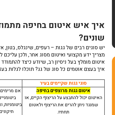
איך איש איטום בחיפה מתמוד
שונים?
יש סוגים רבים של גגות – רעפים, שינגלס, בטון, אל
מצריך ידע מקצועי ואיטום מסוג אחר, ולכן עליכם 
איטום מומלץ בעל ניסיון רב, שיודע כיצד להתמודד 
איך בעצם אוטמים כל סוג של גג? תוכלו לגלות בע
אתי מלכה
רן שפירא
סוגי גגות שקיימים בעיר
/11/2023
20/10/2025
איטום גגות מרוצפים בחיפה
אם מרימים 
האיטום יכול להתבצע על הריצוף הקיים, או
ביטומניי
ביטומניות, 
שמנגד ניתן להרים את הריצוף ולאטום
תיקונים
תחתיו.