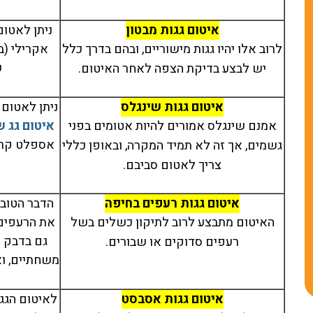
עשו לנו איטום
וואלה לא ציפיתי לר
איטום גגות מבטון
ניתן לאטום
למרפסת שבכל פעם
כזאת של שירות
לרוב אלו יהיו גגות מישוריים, ובהם בדרך כלל
אקרילי (ב
שהיה גשם נהייתה
ומקצוענות. הגיעו
ע
יש לבצע בדיקת הצפה לאחר האיטום.
בריכה. מאז שהקבלן
לבדוק לנו נזילה בגג
של הראשון באיטום
תוך שעתיים כבר על
איטום גגות שינגלס
ניתן לאטום 
סידר את זה, לא רואים
עם ציוד, מצאו את
אמנם שינגלס אמורים להיות אטומים בפני
איטום גג ש
טיפת מים! לא מאמינה
הבעיה וטיפלו במקום
אספלט קר 
גשמים, אך זה לא תמיד המקרה, ובאופן כללי
שחיכינו עם זה כל כך
שירות מהיר, בלי
צריך לאטום סביבם.
הרבה זמן. אחלה חברה,
דיבורים מיותרים ובל
תודה על שירותכם.
משחקים. תודה לחב
איטום גגות רעפים בחיפה
הדבר הטוב 
הראשון באיטום, את
האיטום מתבצע לרוב לתיקון כשלים בשל
את הרעפים
אלופים!
גם בדבק א
רעפים סדוקים או שבורים.
משחתיים, וא
איטום גגות אסבסט
לאיטום הגג