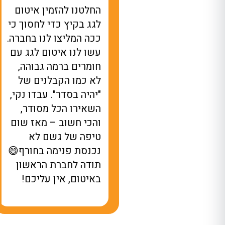
ואלה לא ציפיתי לרמה
החלטנו להזמין איטום
זאת של שירות
לגג בקיץ כדי לחסוך כי
מקצוענות. הגיעו
ככה המליצו לנו בחברה.
בדוק לנו נזילה בגג,
עשו לנו איטום לגג עם
וך שעתיים כבר עלו
חומרים ברמה גבוהה,
ם ציוד, מצאו את
לא כמו הקבלנים של
בעיה וטיפלו במקום.
"יהיה בסדר". עבדו נקי,
ירות מהיר, בלי
השאירו הכל מסודר,
יבורים מיותרים ובלי
והכי חשוב – מאז שום
שחקים. תודה לחברת
טיפה של גשם לא
ראשון באיטום, אתם
נכנסת פנימה בחורף😄
לופים!
תודה לחברת הראשון
באיטום, אין עליכם!