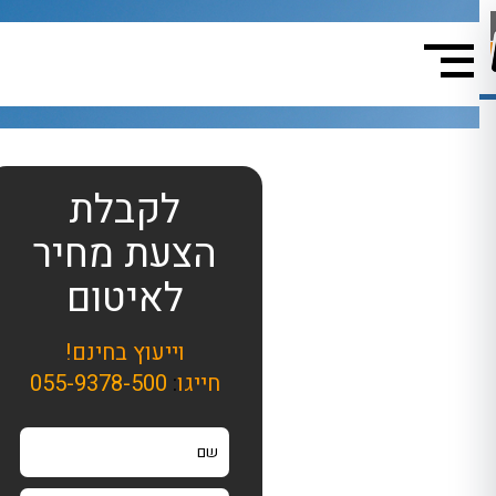
לקבלת
הצעת מחיר
לאיטום
וייעוץ בחינם!
חייגו
:
055-9378-500