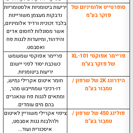
סופרטייט אלומיניום של
יריעות ביטומניות אלסטומריות
פזקר בע"מ
נדבקות מעצמן משוריינות
בלבד זכוכית ורדיד אלומיניום,
אשר מסוגלות לחסום אדים
והידהוד, ומיועדות לגגות פח
ואסבסט.
פריימר אפוקסי XL-101
פריימר אפוקסי שמשמש
של פזקר בע"מ
כשכבת יסוד לפני יישום
יריעות ביטומניות.
הידרוגג 2K של שרפון /
חומר איטום אקרילי גמיש,
טמבור בע"מ
דו-רכיבי שמתייבש מהר,
ומתאים לגגות פח שנאגרים
בהם מים עומדים.
פוליגג 450 של שרפון /
ציפוי אקרילי משוריין לאיטום
טמבור בע"מ
ולהלבנת גגות אסבסט,
איסכורית ועוד…