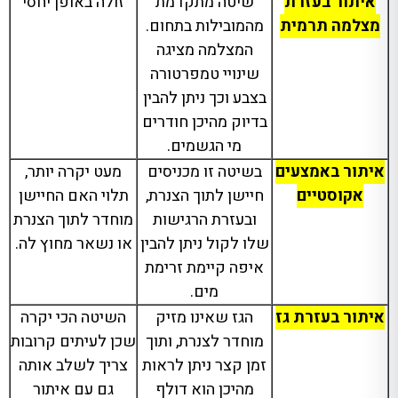
איתור בעזרת
שיטה מתקדמת
זולה באופן יחסי
מצלמה תרמית
מהמובילות בתחום.
המצלמה מציגה
שינויי טמפרטורה
בצבע וכך ניתן להבין
בדיוק מהיכן חודרים
מי הגשמים.
איתור באמצעים
בשיטה זו מכניסים
מעט יקרה יותר,
אקוסטיים
חיישן לתוך הצנרת,
תלוי האם החיישן
ובעזרת הרגישות
מוחדר לתוך הצנרת
שלו לקול ניתן להבין
או נשאר מחוץ לה.
איפה קיימת זרימת
מים.
איתור בעזרת גז
הגז שאינו מזיק
השיטה הכי יקרה
מוחדר לצנרת, ותוך
שכן לעיתים קרובות
זמן קצר ניתן לראות
צריך לשלב אותה
מהיכן הוא דולף
גם עם איתור